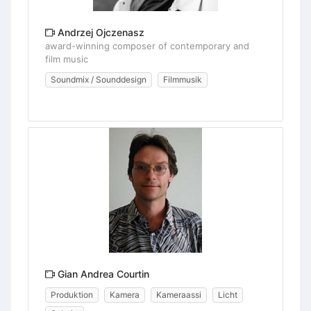
Andrzej Ojczenasz
award-winning composer of contemporary and
film music
Soundmix / Sounddesign
Filmmusik
Gian Andrea Courtin
Produktion
Kamera
Kameraassi
Licht