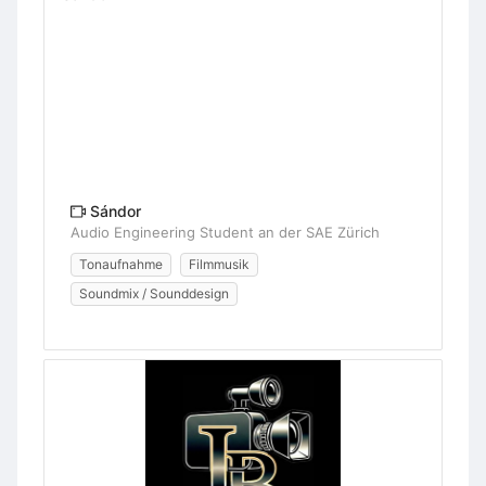
Sándor
Audio Engineering Student an der SAE Zürich
Tonaufnahme
Filmmusik
Soundmix / Sounddesign