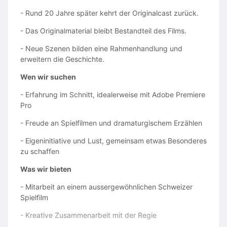
Portfolio)
- Rund 20 Jahre später kehrt der Originalcast zurück.
sind bis zum 31. August 2026 an
- Das Originalmaterial bleibt Bestandteil des Films.
info@budgetberatung.ch senden. Die Bewerbungen
werden
- Neue Szenen bilden eine Rahmenhandlung und
erweitern die Geschichte.
laufend bearbeitet.
Wen wir suchen
Das Inserat ist auch als PDF zum Download verfügbar.
- Erfahrung im Schnitt, idealerweise mit Adobe Premiere
Wir freuen uns auf deine Bewerbung!
Pro
- Freude an Spielfilmen und dramaturgischem Erzählen
- Eigeninitiative und Lust, gemeinsam etwas Besonderes
zu schaffen
Was wir bieten
- Mitarbeit an einem aussergewöhnlichen Schweizer
Spielfilm
- Kreative Zusammenarbeit mit der Regie