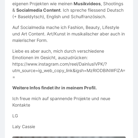
eigenen Projekten wie meinen
Musikvideos
, Shootings
✔ Organisation durch die Drama Academy Switzerland
&
Socialmedia Content
. Ich spreche fliessend Deutsch
(+ Baseldytsch), English und Schulfranzösisch.
Jetzt anmelden
Auf Socialmedia mache ich Fashion, Beauty, Lifestyle
Die Teilnehmerzahl ist begrenzt.
und Art Content. Art/Kunst in musikalischer aber auch in
Anmeldung
malerischer Form.
Sichere dir jetzt deinen Platz und verbringe mit uns
Liebe es aber auch, mich durch verschiedene
einen unvergesslichen Tag im Europa-Park.
Emotionen im Gesicht, auszudrücken:
https://www.instagram.com/reel/DainIusIVPK/?
utm_source=ig_web_copy_link&igsh=MzRlODBiNWFlZA=
=
Weitere Infos findet ihr in meinem Profil.
Ich freue mich auf spannende Projekte und neue
Kontakte
LG
Laly Cassie