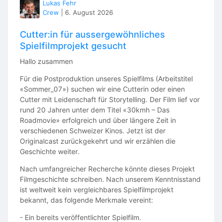
Lukas Fehr
- flexible Arbeitszeiten
Crew
|
6. August 2026
- Lohn von CHF 3'000 auf 100 Stellenprozente
Cutter:in für aussergewöhnliches
Spielfilmprojekt gesucht
Das bringst du mit
Hallo zusammen
- Neugier und Freude am Gestalten von Inhalten für
Social Media
Für die Postproduktion unseres Spielfilms (Arbeitstitel
«Sommer_07») suchen wir eine Cutterin oder einen
- Gutes Gespür für Sprache, Bild und aktuelle Trends
Cutter mit Leidenschaft für Storytelling. Der Film lief vor
- Erste Erfahrung mit Content Creation und im Umgang
rund 20 Jahren unter dem Titel «30kmh – Das
mit Grafiktools ist von Vorteil
Roadmovie» erfolgreich und über längere Zeit in
verschiedenen Schweizer Kinos. Jetzt ist der
- Selbstständige und zuverlässige Arbeitsweise
Originalcast zurückgekehrt und wir erzählen die
Geschichte weiter.
Interesse? Oder noch Fragen?
Nach umfangreicher Recherche könnte dieses Projekt
Für Auskünfte steht Ginetta Larose zur Verfügung unter
Filmgeschichte schreiben. Nach unserem Kenntnisstand
ginetta.larose@budgetberatung.ch oder 041513 09
ist weltweit kein vergleichbares Spielfilmprojekt
22.
bekannt, das folgende Merkmale vereint:
Die Bewerbungsunterlagen (kurzes
- Ein bereits veröffentlichter Spielfilm.
Motivationsschreiben, Lebenslauf und falls vorhanden