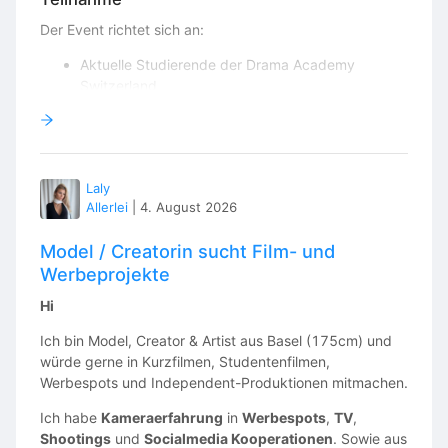
Der Event richtet sich an:
Aktuelle Studierende der Drama Academy
Switzerland
Alumni
DAS Friends
Schauspieler:innen
Filmemacher:innen
Laly
Kreative aus unserem Netzwerk
Allerlei
|
4. August 2026
Treffpunkt
Model / Creatorin sucht Film- und
📍 Olten Bahnhof
Werbeprojekte
Die genaue Abfahrtszeit sowie alle weiteren
Hi
Informationen erhältst du rechtzeitig vor dem Event per
E-Mail.
Ich bin Model, Creator & Artist aus Basel (175cm) und
würde gerne in Kurzfilmen, Studentenfilmen,
Im Preis inbegriffen
Werbespots und Independent-Produktionen mitmachen.
✔ Hin- und Rückreise im Reisebus
Ich habe
Kameraerfahrung
in
Werbespots
,
TV
,
✔ Eintritt Europa-Park
Shootings
und
Socialmedia Kooperationen
. Sowie aus