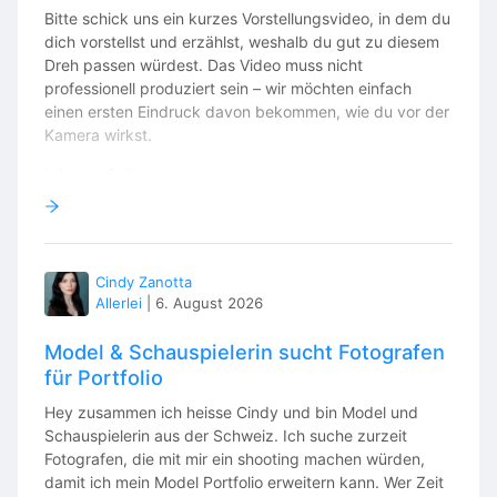
Bitte schick uns ein kurzes Vorstellungsvideo, in dem du
dich vorstellst und erzählst, weshalb du gut zu diesem
Dreh passen würdest. Das Video muss nicht
professionell produziert sein – wir möchten einfach
einen ersten Eindruck davon bekommen, wie du vor der
Kamera wirkst.
Infos zu Solina:
Solina ist eine moderne Institution im Berner Oberland
und begleitet Menschen in unterschiedlichen
Lebensphasen mit Herz, Kompetenz und Engagement.
Cindy Zanotta
Im Mittelpunkt stehen eine wertschätzende
Allerlei
|
6. August 2026
Zusammenarbeit, gelebte Menschlichkeit und ein
Arbeitsumfeld, in dem sich Mitarbeitende fachlich und
Model & Schauspielerin sucht Fotografen
persönlich weiterentwickeln können. Mit der Recruiting-
für Portfolio
Kampagne möchte Solina motivierte
Pflegefachpersonen für das Team gewinnen und einen
Hey zusammen ich heisse Cindy und bin Model und
authentischen Einblick in den Arbeitsalltag vermitteln.
Schauspielerin aus der Schweiz. Ich suche zurzeit
Fotografen, die mit mir ein shooting machen würden,
Bitte bewirb dich über dieses Formular:
damit ich mein Model Portfolio erweitern kann. Wer Zeit
https://forms.headstart-collective.ch/actor-application