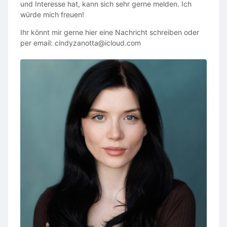
und Interesse hat, kann sich sehr gerne melden. Ich
E-Mail bei Fragen:
würde mich freuen!
casting@headstart-collective.ch
Ihr könnt mir gerne hier eine Nachricht schreiben oder
per email: cindyzanotta@icloud.com