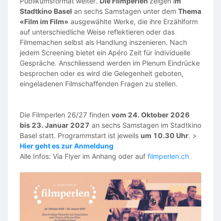
Publikumsformat weiter.
Die Filmperlen
zeigen i
m
Stadtkino Basel
an sechs Samstagen unter dem
Thema
«Film im Film»
ausgewählte Werke, die ihre Erzählform
auf unterschiedliche Weise reflektieren oder das
Filmemachen selbst als Handlung inszenieren. Nach
jedem Screening bietet ein Apéro Zeit für individuelle
Gespräche. Anschliessend werden im Plenum Eindrücke
besprochen oder es wird die Gelegenheit geboten,
eingeladenen Filmschaffenden Fragen zu stellen.
Die Filmperlen 26/27 finden
vom 24. Oktober 2026
bis 23. Januar 2027
an sechs Samstagen im Stadtkino
Basel statt. Programmstart ist jeweils
um 10.30 Uhr
. >
Hier geht es zur Anmeldung
Alle Infos: Via Flyer im Anhang oder auf
filmperlen.ch