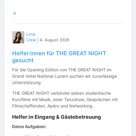
Du bist engagiertes und selbständiges Arbeiten
gewohnt und konntest bereits Erfahrung im
kaufmännischen oder administrativen Bereich sammeln?
Du bist zuvorkommend, pflichtbewusst und bleibst in
stressigen Situationen gelassen? Du kennst dich mit den
Luna
gängigen Computerprogrammen (MS-Office, Adobe
Crew
|
4. August 2026
Creative Suite, etc.) aus und verfügst über eine gute
Auffassungsgabe?
Helfer:innen für THE GREAT NIGHT
gesucht
Du sprichst fliessend Englisch und kannst dich auf
Französisch verständigen?
Für die Opening Edition von THE GREAT NIGHT im
Grand Hotel National Luzern suchen wir zuverlässige
Dann würden wir uns über deine Bewerbung freuen.
Unterstützung.
Bitte sende deine kompletten Bewerbungsunterlagen
THE GREAT NIGHT verbindet sieben studentische
(inkl. Bewerbungsschreiben, Lebenslauf, Diplomen und
Kurzfilme mit Musik, einer Tanzshow, Gesprächen mit
Zeugnissen) bis spätestens 16.08.2026 an
Filmschaffenden, Apéro und Networking.
office@dvfilm.ch
.
Helfer:in Eingang & Gästebetreuung
Deine Aufgaben: