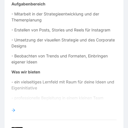
Aufgabenbereich
- Mitarbeit in der Strategieentwicklung und der
Themenplanung
- Erstellen von Posts, Stories und Reels für Instagram
- Umsetzung der visuellen Strategie und des Corporate
Designs
- Beobachten von Trends und Formaten, Einbringen
eigener Ideen
Was wir bieten
- ein vielseitiges Lernfeld mit Raum für deine Ideen und
Eigeninitiative
- professionelle Begleitung in einem kleinen Team
- hybride Arbeitsgestaltung (Büro in Olten in
Bahnhofsnähe + Homeoffice)
- Einblick in die Arbeit einer Non-Profit-Organisation