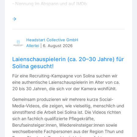
- Nennung im Abspann und auf IMDb
Wenn du
Lust hast, Teil dieses Projekts zu werden, freuen ich
mich auf Deine Kontaktaufnahme: lukas.fehr@gmx.ch /
079 4737355
Headstart Collective GmbH
Allerlei
|
6. August 2026
Laienschauspielerin (ca. 20–30 Jahre) für
Solina gesucht!
Für eine Recruiting-Kampagne von Solina suchen wir
eine authentische Laienschauspielerin im Alter von ca.
20 bis 30 Jahren, die sich vor der Kamera wohlfühlt.
Gemeinsam produzieren wir mehrere kurze Social-
Media-Videos, die zeigen, wie vielseitig, menschlich und
sinnstiftend die Arbeit bei Solina ist. Die Videos richten
sich an fachlich qualifizierte Pflegekräfte,
Berufseinsteiger:innen, Wiedereinsteiger:innen sowie
wechselbereite Fachpersonen aus der Region Thun und