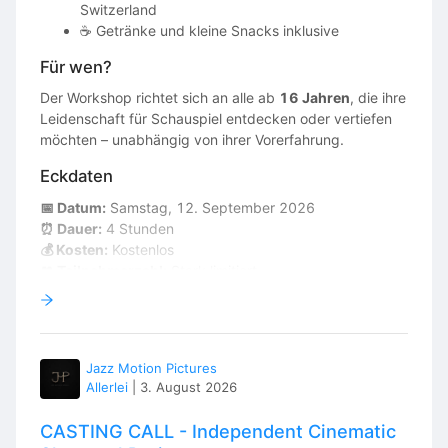
Switzerland
☕ Getränke und kleine Snacks inklusive
Für wen?
Der Workshop richtet sich an alle ab
16 Jahren
, die ihre
Leidenschaft für Schauspiel entdecken oder vertiefen
möchten – unabhängig von ihrer Vorerfahrung.
Eckdaten
📅 Datum:
Samstag, 12. September 2026
⏰ Dauer:
4 Stunden
💰 Kosten:
Kostenlos
👥 Teilnehmerzahl:
Stark limitiert
Anmeldung
Die Teilnahme ist kostenlos, eine vorherige Anmeldung
ist jedoch erforderlich.
Jazz Motion Pictures
Allerlei
|
3. August 2026
📧
Anmeldung per E-Mail an:
contact@drama-
academy.com
CASTING CALL - Independent Cinematic