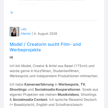
Switzerland
Alumni
DAS Friends
Schauspieler:innen
Filmemacher:innen
Laly
Kreative aus unserem Netzwerk
Allerlei
|
4. August 2026
Treffpunkt
Model / Creatorin sucht Film- und
📍 Olten Bahnhof
Werbeprojekte
Die genaue Abfahrtszeit sowie alle weiteren
Hi
Informationen erhältst du rechtzeitig vor dem Event per
E-Mail.
Ich bin Model, Creator & Artist aus Basel (175cm) und
würde gerne in Kurzfilmen, Studentenfilmen,
Im Preis inbegriffen
Werbespots und Independent-Produktionen mitmachen.
✔ Hin- und Rückreise im Reisebus
Ich habe
Kameraerfahrung
in
Werbespots
,
TV
,
✔ Eintritt Europa-Park
Shootings
und
Socialmedia Kooperationen
. Sowie aus
eigenen Projekten wie meinen
Musikvideos
, Shootings
✔ Organisation durch die Drama Academy Switzerland
&
Socialmedia Content
. Ich spreche fliessend Deutsch
(+ Baseldytsch), English und Schulfranzösisch.
Jetzt anmelden