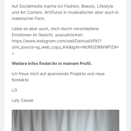
Auf Socialmedia mache ich Fashion, Beauty, Lifestyle
Die Teilnehmerzahl ist begrenzt.
und Art Content. Art/Kunst in musikalischer aber auch in
Anmeldung
malerischer Form.
Sichere dir jetzt deinen Platz und verbringe mit uns
Liebe es aber auch, mich durch verschiedene
einen unvergesslichen Tag im Europa-Park.
Emotionen im Gesicht, auszudrücken:
https://www.instagram.com/reel/DainIusIVPK/?
utm_source=ig_web_copy_link&igsh=MzRlODBiNWFlZA=
=
Weitere Infos findet ihr in meinem Profil.
Ich freue mich auf spannende Projekte und neue
Kontakte
LG
Laly Cassie