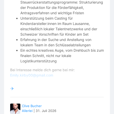
Steuerrückerstattungsprogramme: Strukturierung
der Produktion für die Förderfähigkeit,
Antragsverfahren und wichtige Fristen
NOAH (VOICE ONLY)
Unterstützung beim Casting für
Kinderdarsteller:innen im Raum Lausanne,
Boy | Playing Age: 3–5
einschließlich lokaler Talentnetzwerke und der
Sora’s younger brother.
Schweizer Vorschriften für Kinder am Set
Erfahrung in der Suche und Anstellung von
Appears in an emotional phone conversation.
lokalem Team in den Schlüsselabteilungen
Ein echtes kreatives Auge, vom Drehbuch bis zum
No previous acting experience required.
finalen Schnitt, nicht nur lokale
Logistikunterstützung
ASSISTANT (VOICE ONLY)
Bei Interesse melde dich gerne bei mir:
Emily.kirby00@gmail.com
Short voice role.
https://emilykirby.uk
Minimal dialogue.
https://www.dashacowley.com
💰 COMPENSATION
Clive Bucher
Allerlei
|
31. Juli 2026