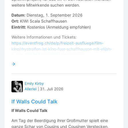
Results-driven.
weitere Mitwirkende suchen werden.
Believes winning is everything and pushes Khang to his
Datum:
Dienstag, 1. September 2026
limits.
Ort:
KIWI Scala Schaffhausen
Represents the complete opposite coaching philosophy
Eintritt:
Kostenlos (Anmeldung empfohlen)
of Sora’s Coach.
Weitere Informationen und Tickets:
https://eventfrog.ch/de/p/freizeit-ausfluege/film-
kino/rhystreifen-ist-kino-fuer-schaffhausen-mit-elijah-
🎬 FEATURED EXTRAS
knight-7484154203759194881.html
RIGHT-HAND MAN
Wir freuen uns auf einen inspirierenden Abend und den
Austausch mit der Filmcommunity.
Male | Playing Age: 30–50
The Organizer’s silent shadow.
Emily Kirby
Allerlei
|
31. Juli 2026
Always one step ahead.
If Walls Could Talk
Minimal dialogue but an important on-screen presence
throughout the project.
If Walls Could Talk
Am Tag der Beerdigung ihrer Großmutter spielt eine
ganze Schar von Cousins und Cousinen Verstecken,