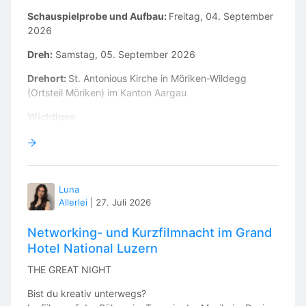
Schauspielprobe und Aufbau:
Freitag, 04. September
2026
Dreh:
Samstag, 05. September 2026
Drehort:
St. Antonious Kirche in Möriken-Wildegg
(Ortsteil Möriken) im Kanton Aargau
Wichtiges
Wir werden in einer Kirche drehen, daher sind wir an
einige Bedingungen geknüpft. Respektvoller Umgang
mit dem Raum (Nicht schreien, nicht fluchen). Der
Boden ist etwas heikel, daher werden wir Malerfolie
Luna
auslegen, bevor wir die Stative aufbauen. Ausserdem ist
Allerlei
|
27. Juli 2026
angemessene Kleidung erwünscht, d.h. nicht zu knapp
und im Innenraum keine Hüte. In der Kirche selbst darf
Networking- und Kurzfilmnacht im Grand
nicht geraucht oder gegessen werden (Wasser trinken
Hotel National Luzern
ist erlaubt).
THE GREAT NIGHT
Sollte ich dein Interesse geweckt haben, melde dich
doch bei mir mit folgenden Angaben:
Bist du kreativ unterwegs?