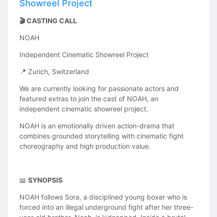
Anmeldeschluss:
30. August 2026
Showreel Project
Die Plätze sind limitiert und werden nach Eingang der
🎬 CASTING CALL
Anmeldungen vergeben. Nach deiner Anmeldung
NOAH
erhältst du eine Teilnahmebestätigung mit allen weiteren
Informationen zum Workshop.
Independent Cinematic Showreel Project
The first step towards your acting career.
📍 Zurich, Switzerland
Wir freuen uns darauf, dich beim Future Actors Day
We are currently looking for passionate actors and
an der Drama Academy Switzerland willkommen zu
featured extras to join the cast of NOAH, an
heissen!
independent cinematic showreel project.
NOAH is an emotionally driven action-drama that
combines grounded storytelling with cinematic fight
choreography and high production value.
📖
SYNOPSIS
NOAH follows Sora, a disciplined young boxer who is
forced into an illegal underground fight after her three-