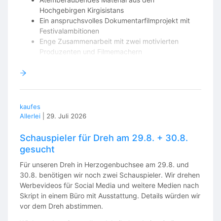
Hochgebirgen Kirgisistans
Ein anspruchsvolles Dokumentarfilmprojekt mit
Festivalambitionen
Enge Zusammenarbeit mit zwei motivierten
Produzenten und Filmemachern
Kreativer Gestaltungsspielraum und Mitsprache
beim finalen Look des Films
Selbstverständlich Credit als Color Grader im Film
Vergütung
kaufes
Allerlei
|
29. Juli 2026
Da es sich um eine unabhängige Produktion handelt,
können wir leider
keine finanzielle Vergütung
anbieten.
Schauspieler für Dreh am 29.8. + 30.8.
Wir wünschen uns deshalb jemanden, der oder die
gesucht
Freude daran hat, gemeinsam mit uns einen starken
Dokumentarfilm zu realisieren und das Projekt
Für unseren Dreh in Herzogenbuchsee am 29.8. und
mitzugestalten.
30.8. benötigen wir noch zwei Schauspieler. Wir drehen
Werbevideos für Social Media und weitere Medien nach
Wenn dich das Projekt anspricht, freuen wir uns über
Skript in einem Büro mit Ausstattung. Details würden wir
eine kurze Nachricht an
info@leonriener.com
mit ein
vor dem Dreh abstimmen.
paar Arbeitsproben oder deinem Showreel.