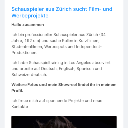
This is an unpaid independent passion project.
Schauspieler aus Zürich sucht Film- und
In return, every cast member will receive professionally
Werbeprojekte
produced, cinematic-quality footage for their showreel.
Hallo zusammen
Our goal is to create a cinematic showreel project that
feels like a real movie rather than a traditional showreel.
Ich bin professioneller Schauspieler aus Zürich (34
Jahre, 192 cm) und suche Rollen in Kurzfilmen,
Studentenfilmen, Werbespots und Independent-
📩 HOW TO APPLY
Produktionen.
Please send:
Ich habe Schauspieltraining in Los Angeles absolviert
und arbeite auf Deutsch, Englisch, Spanisch und
Recent headshots
Schweizerdeutsch.
CV / Acting experience (if available)
Showreel (optional)
Weitere Fotos und mein Showreel findet ihr in meinem
Your city of residence
Profil.
The role you’re applying for
Ich freue mich auf spannende Projekte und neue
to:
Kontakte
📧
motionpicturesjazz@gmail.com
CASTING IS CLOSED ON 17.08.2026