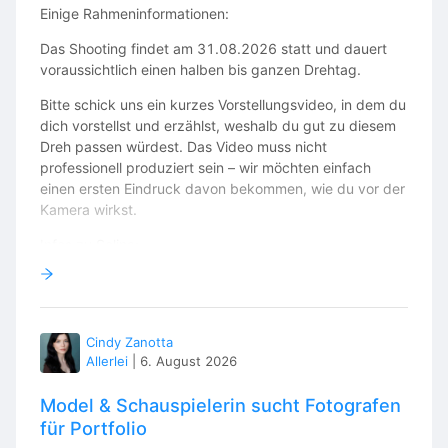
Einige Rahmeninformationen:
Das Shooting findet am 31.08.2026 statt und dauert
voraussichtlich einen halben bis ganzen Drehtag.
Bitte schick uns ein kurzes Vorstellungsvideo, in dem du
dich vorstellst und erzählst, weshalb du gut zu diesem
Dreh passen würdest. Das Video muss nicht
professionell produziert sein – wir möchten einfach
einen ersten Eindruck davon bekommen, wie du vor der
Kamera wirkst.
Infos zu Solina:
Solina ist eine moderne Institution im Berner Oberland
und begleitet Menschen in unterschiedlichen
Lebensphasen mit Herz, Kompetenz und Engagement.
Cindy Zanotta
Im Mittelpunkt stehen eine wertschätzende
Allerlei
|
6. August 2026
Zusammenarbeit, gelebte Menschlichkeit und ein
Arbeitsumfeld, in dem sich Mitarbeitende fachlich und
Model & Schauspielerin sucht Fotografen
persönlich weiterentwickeln können. Mit der Recruiting-
für Portfolio
Kampagne möchte Solina motivierte
Pflegefachpersonen für das Team gewinnen und einen