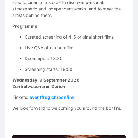
around cinema: a space to discover personal,
atmospheric and independent works, and to meet the
artists behind them.
🎭 CASTING
Programme
The lead roles of Sora and Khang have already been
cast.
Curated screening of 4–5 original short films
We are now looking for passionate actors and featured
Live Q&A after each film
extras to complete the remaining cast.
Doors open: 18:30
ACTORS
Screening starts: 19:00
Sora’s Coach
Organizer
Wednesday, 9 September 2026
Khang’s Coach
Zentralwäscherei, Zürich
FEATURED EXTRAS
Tickets:
eventfrog.ch/bonfire
Right-Hand Man (minimal dialogue)
We look forward to welcoming you around the bonfire.
Referee (minimal dialogue)
Guard (non-speaking role)
Noah (voice only)
Assistant (voice only)