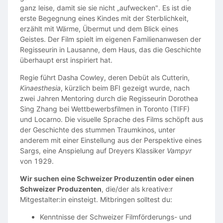
REFEREE
ganz leise, damit sie sie nicht „aufwecken". Es ist die
Male or Female | Playing Age: 30–55
erste Begegnung eines Kindes mit der Sterblichkeit,
erzählt mit Wärme, Übermut und dem Blick eines
Professional.
Geistes. Der Film spielt im eigenen Familienanwesen der
Regisseurin in Lausanne, dem Haus, das die Geschichte
Calm.
überhaupt erst inspiriert hat.
Neutral.
Regie führt Dasha Cowley, deren Debüt als Cutterin,
Responsible for maintaining order inside the fight cage.
Kinaesthesia
, kürzlich beim BFI gezeigt wurde, nach
zwei Jahren Mentoring durch die Regisseurin Dorothea
Minimal dialogue.
Sing Zhang bei Wettbewerbsfilmen in Toronto (TIFF)
und Locarno. Die visuelle Sprache des Films schöpft aus
der Geschichte des stummen Traumkinos, unter
GUARD
anderem mit einer Einstellung aus der Perspektive eines
Sargs, eine Anspielung auf Dreyers Klassiker
Vampyr
Male | Playing Age: 25–45
von 1929.
Strong physical presence.
Wir suchen eine Schweizer Produzentin oder einen
Schweizer Produzenten
, die/der als kreative:r
Silent role.
Mitgestalter:in einsteigt. Mitbringen solltest du:
Guards the entrance to the underground fight club and
Kenntnisse der Schweizer Filmförderungs- und
reinforces the authority of the organization.