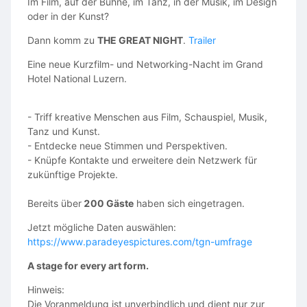
Im Film, auf der Bühne, im Tanz, in der Musik, im Design
- Vollständiger Name
oder in der Kunst?
- Alter
Dann komm zu
THE GREAT NIGHT
.
Trailer
- Handynummer
Eine neue Kurzfilm- und Networking-Nacht im Grand
Hotel National Luzern.
- Gewünschte Position
- Kurze Vorstellung
- Triff kreative Menschen aus Film, Schauspiel, Musik,
- Portfolio (falls vorhanden)
Tanz und Kunst.
- Entdecke neue Stimmen und Perspektiven.
Kontakt: vivienne.haeberli@hotmail.com
- Knüpfe Kontakte und erweitere dein Netzwerk für
zukünftige Projekte.
Bereits über
200 Gäste
haben sich eingetragen.
Jetzt mögliche Daten auswählen:
https://www.paradeyespictures.com/tgn-umfrage
A stage for every art form.
Hinweis:
Die Voranmeldung ist unverbindlich und dient nur zur