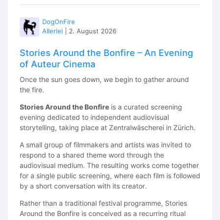
Estimated Shooting Duration: 1 Full Day
Planned Shooting Period: First two weeks of October
DogOnFire
2026
Allerlei
|
2. August 2026
The exact shooting date will be determined after
Stories Around the Bonfire – An Evening
casting, as we are currently completing our pitch deck
of Auteur Cinema
and securing filming locations.
Once the sun goes down, we begin to gather around
the fire.
🎬
ABOUT THE PROJECT
Stories Around the Bonfire
is a curated screening
NOAH is a cinematic two-scene showreel project
evening dedicated to independent audiovisual
created with the ambition of delivering the emotional
storytelling, taking place at Zentralwäscherei in Zürich.
depth and visual quality of a feature film.
A small group of filmmakers and artists was invited to
Rather than creating a conventional showreel, our goal
respond to a shared theme word through the
is to tell a compelling story through authentic
audiovisual medium. The resulting works come together
performances, cinematic visuals, and high production
for a single public screening, where each film is followed
value.
by a short conversation with its creator.
Every person joining this project becomes part of that
Rather than a traditional festival programme, Stories
vision.
Around the Bonfire is conceived as a recurring ritual