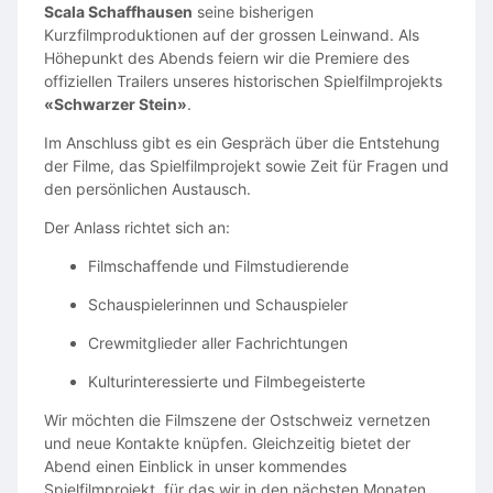
Scala Schaffhausen
seine bisherigen
The man who runs an illegal underground fighting
Kurzfilmproduktionen auf der grossen Leinwand. Als
organization.
Höhepunkt des Abends feiern wir die Premiere des
offiziellen Trailers unseres historischen Spielfilmprojekts
Elegant.
«Schwarzer Stein»
.
Patient.
Im Anschluss gibt es ein Gespräch über die Entstehung
Unreadable.
der Filme, das Spielfilmprojekt sowie Zeit für Fragen und
den persönlichen Austausch.
He controls every person in the room without ever
raising his voice.
Der Anlass richtet sich an:
Minimal dialogue. Maximum screen presence.
Filmschaffende und Filmstudierende
Schauspielerinnen und Schauspieler
KHANG’S COACH
Crewmitglieder aller Fachrichtungen
Male | Playing Age: 45–60
Kulturinteressierte und Filmbegeisterte
Demanding.
Wir möchten die Filmszene der Ostschweiz vernetzen
und neue Kontakte knüpfen. Gleichzeitig bietet der
Ruthless.
Abend einen Einblick in unser kommendes
Spielfilmprojekt, für das wir in den nächsten Monaten