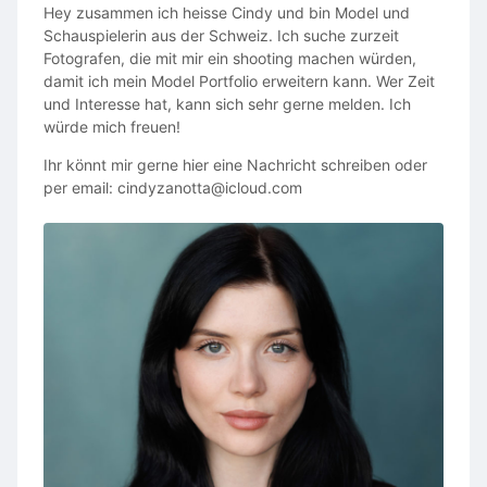
Hey zusammen ich heisse Cindy und bin Model und
authentischen Einblick in den Arbeitsalltag vermitteln.
Schauspielerin aus der Schweiz. Ich suche zurzeit
Fotografen, die mit mir ein shooting machen würden,
Bitte bewirb dich über dieses Formular:
damit ich mein Model Portfolio erweitern kann. Wer Zeit
https://forms.headstart-collective.ch/actor-application
und Interesse hat, kann sich sehr gerne melden. Ich
E-Mail bei Fragen:
würde mich freuen!
casting@headstart-collective.ch
Ihr könnt mir gerne hier eine Nachricht schreiben oder
per email: cindyzanotta@icloud.com