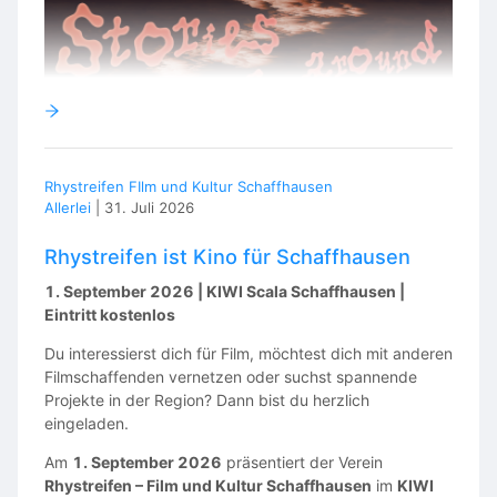
🎭
ACTORS
THE COACH
Male | Playing Age: 45–60
A former fighter who became Sora’s father figure after
Rhystreifen FIlm und Kultur Schaffhausen
the death of her father.
Allerlei
|
31. Juli 2026
Quiet, disciplined and emotionally grounded.
Rhystreifen ist Kino für Schaffhausen
His authority comes through calmness rather than
1. September 2026 | KIWI Scala Schaffhausen |
aggression.
Eintritt kostenlos
Looking for an actor capable of delivering a subtle yet
Du interessierst dich für Film, möchtest dich mit anderen
emotionally powerful performance.
Filmschaffenden vernetzen oder suchst spannende
Projekte in der Region? Dann bist du herzlich
eingeladen.
THE ORGANIZER
Am
1. September 2026
präsentiert der Verein
Male | Playing Age: 40–65
Rhystreifen – Film und Kultur Schaffhausen
im
KIWI