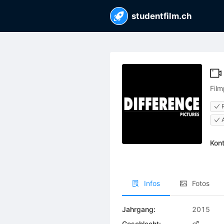
studentfilm.ch
Film
Kont
Infos
Fotos
Jahrgang:
2015
Geschlecht: