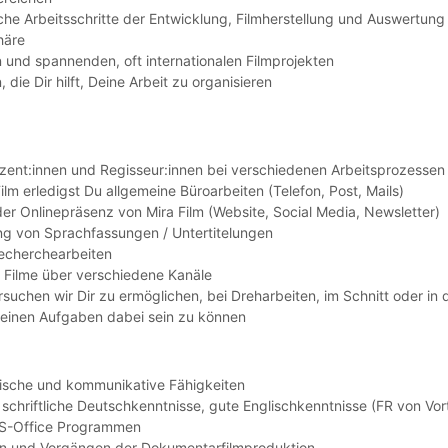
iche Arbeitsschritte der Entwicklung, Filmherstellung und Auswertung
häre
 und spannenden, oft internationalen Filmprojekten
 die Dir hilft, Deine Arbeit zu organisieren
zent:innen und Regisseur:innen bei verschiedenen Arbeitsprozessen
 Film erledigst Du allgemeine Büroarbeiten (Telefon, Post, Mails)
 der Onlinepräsenz von Mira Film (Website, Social Media, Newsletter)
lung von Sprachfassungen / Untertitelungen
Recherchearbeiten
er Filme über verschiedene Kanäle
suchen wir Dir zu ermöglichen, bei Dreharbeiten, im Schnitt oder in 
leinen Aufgaben dabei sein zu können
rische und kommunikative Fähigkeiten
schriftliche Deutschkenntnisse, gute Englischkenntnisse (FR von Vort
MS-Office Programmen
en und Vorgängen der Dokumentarfilmproduktion