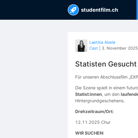
studentfilm.ch
Laetitia Abele
Cast
|
3. November 2025
Statisten Gesucht
Für unseren Abschlussfilm „EXPI
Die Szene spielt in einem futu
Statist:innen
, um den
laufende
Hintergrundgeschehens.
Drehzeitraum/Ort:
12.11.2025 Chur
WIR SUCHEN: