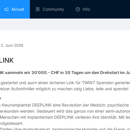
Aktuell
Community
Info
|
2. Juni 2026
LINK
NK sammeln wir 30'000.- CHF in 30 Tagen um den Drehstart im Ju
gestartet und auch einen sicheren Link für TWINT Spenden generie
zer Actionthriller möglich zu machen zeig Liebe, teile und spende!
?
s Neuroimplantat DEEPLINK eine Revolution der Medizin: psychische 
rwunden werden. Gesteuert wird das ganze von einer semi-autonom
 Menschen mit implantiertem DEEPLINK verlieren ihre Identität. Mit 
emdgesteuert.
hriller über Kontrollverlust, technologische Hybride und die Frage, 