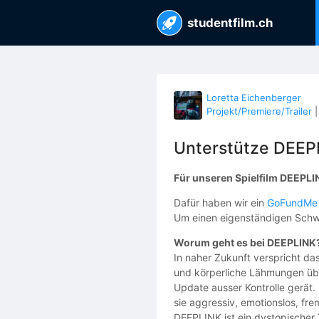
studentfilm.ch
Loretta Eichenberger
Projekt/Premiere/Trailer
Unterstütze DEEP
Für unseren Spielfilm DEEPLI
Dafür haben wir ein
GoFundMe
Um einen eigenständigen Schwei
Worum geht es bei DEEPLINK
In naher Zukunft verspricht da
und körperliche Lähmungen übe
Update ausser Kontrolle gerät.
sie aggressiv, emotionslos, fr
DEEPLINK ist ein dystopischer T