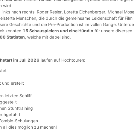
m wird.
 links nach rechts: Roger Resler, Loretta Eichenberger, Michael Mos
begeisterte Menschen, die durch die gemeinsame Leidenschaft für F
ere Geschichte und die Pre-Production ist im vollen Gange. Unterde
wir konnten
15 Schauspielern und eine Hündin
für unsere diversen
00 Statisten
, welche mit dabei sind.
hstart im Juli 2026
laufen auf Hochtouren:
utet
und erstellt
n letzten Schliff
ggestellt
en Stunttraining
rchgeführt
 Zombie-Schulungen
 all dies möglich zu machen!